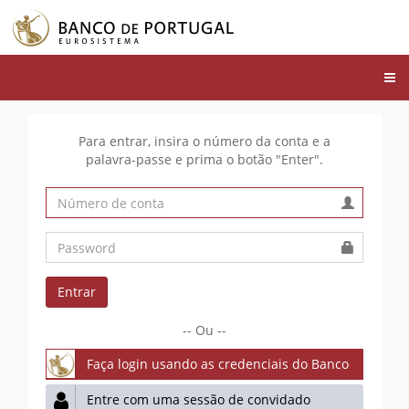
Tog
navi
Para entrar, insira o número da conta e a
palavra-passe e prima o botão "Enter".
Entrar
-- Ou --
Faça login usando as credenciais do Banco
Entre com uma sessão de convidado